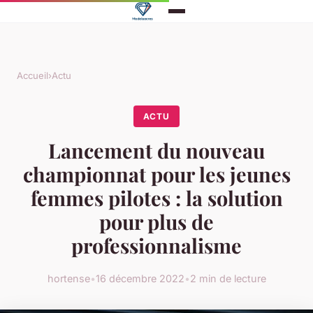
Accueil
›
Actu
ACTU
Lancement du nouveau
championnat pour les jeunes
femmes pilotes : la solution
pour plus de
professionnalisme
hortense
•
16 décembre 2022
•
2 min de lecture