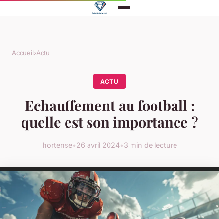
Accueil
›
Actu
ACTU
Echauffement au football :
quelle est son importance ?
hortense
•
26 avril 2024
•
3 min de lecture