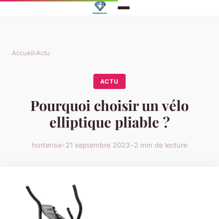
Accueil
›
Actu
ACTU
Pourquoi choisir un vélo
elliptique pliable ?
hortense
•
21 septembre 2023
•
2 min de lecture