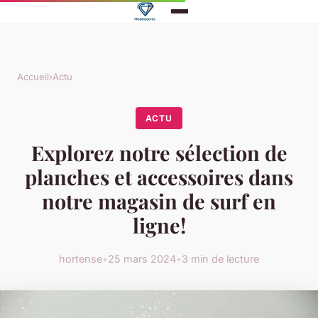
Accueil
›
Actu
ACTU
Explorez notre sélection de
planches et accessoires dans
notre magasin de surf en
ligne!
hortense
•
25 mars 2024
•
3 min de lecture