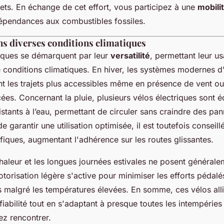
hets. En échange de cet effort, vous participez à une
mobili
épendances aux combustibles fossiles.
ns diverses conditions climatiques
riques se démarquent par leur
versatilité
, permettant leur u
conditions climatiques. En hiver, les systèmes modernes d
t les trajets plus accessibles même en présence de vent ou
cées. Concernant la pluie, plusieurs vélos électriques sont 
tants à l’eau, permettant de circuler sans craindre des pan
de garantir une utilisation optimisée, il est toutefois conseill
iques, augmentant l'adhérence sur les routes glissantes.
 chaleur et les longues journées estivales ne posent général
torisation légère s'active pour minimiser les efforts pédalé
s malgré les températures élevées. En somme, ces vélos all
iabilité tout en s'adaptant à presque toutes les intempéries
ez rencontrer.