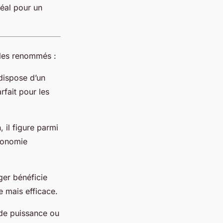
déal pour un
dèles renommés :
dispose d’un
fait pour les
 il figure parmi
utonomie
ger bénéficie
e mais efficace.
, de puissance ou