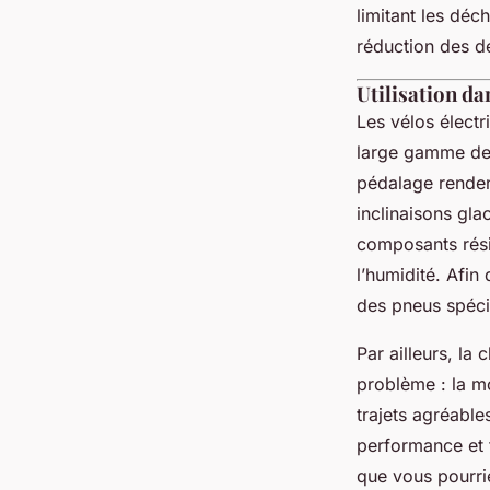
limitant les déc
réduction des d
Utilisation da
Les vélos élect
large gamme de 
pédalage renden
inclinaisons gla
composants résis
l’humidité. Afin 
des pneus spécif
Par ailleurs, la
problème : la mo
trajets agréable
performance et f
que vous pourri