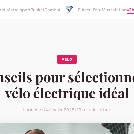
Actu
Autre sport
Basket
Combat
Fitness
Foot
Musculation
Vél
VÉLO
seils pour sélectionn
vélo électrique idéal
hortense
•
24 février 2025
•
13 min de lecture