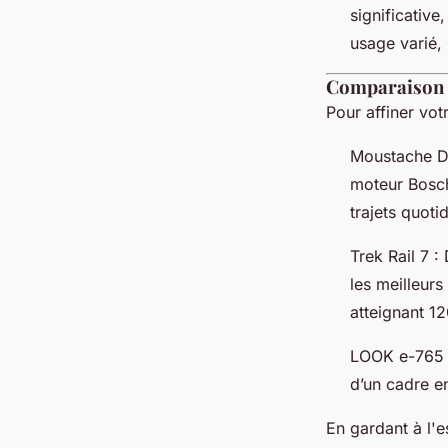
significativ
usage varié, 
Comparaison 
Pour affiner vot
Moustache Di
moteur Bosch
trajets quoti
Trek Rail 7 
les meilleur
atteignant 1
LOOK e-765 :
d’un cadre e
En gardant à l'e