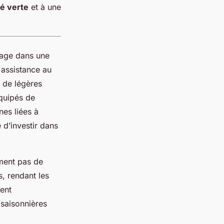
té verte
et à une
sage dans une
'assistance au
 de légères
équipés de
nes liées à
é d’investir dans
ement pas de
s, rendant les
ient
 saisonnières