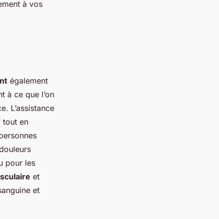
tement à vos
nt
également
t à ce que l’on
ce. L’assistance
 tout en
s personnes
 douleurs
u pour les
sculaire
et
sanguine et