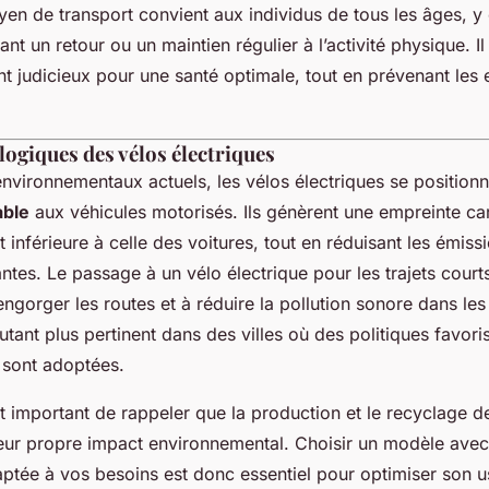
yen de transport convient aux individus de tous les âges, y
ant un retour ou un maintien régulier à l’activité physique. I
t judicieux pour une santé optimale, tout en prévenant les e
ogiques des vélos électriques
environnementaux actuels, les vélos électriques se positio
able
aux véhicules motorisés. Ils génèrent une empreinte c
t inférieure à celle des voitures, tout en réduisant les émiss
antes. Le passage à un vélo électrique pour les trajets cour
ngorger les routes et à réduire la pollution sonore dans le
utant plus pertinent dans des villes où des politiques favoris
 sont adoptées.
t important de rappeler que la production et le recyclage de
 leur propre impact environnemental. Choisir un modèle avec
ptée à vos besoins est donc essentiel pour optimiser son u