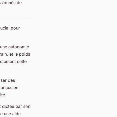
ssionnés de
rucial pour
t une autonomie
ain, et le poids
ectement cette
oser des
conçus en
ité.
t dictée par son
e une aide