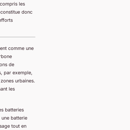
 compris les
l constitue donc
fforts
nnent comme une
arbone
ions de
ts, par exemple,
s zones urbaines.
ant les
s batteries
 une batterie
sage tout en