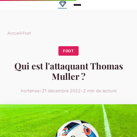
Accueil
›
Foot
FOOT
Qui est l'attaquant Thomas
Muller ?
hortense
•
21 décembre 2022
•
2 min de lecture