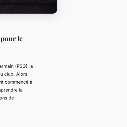
pour le
Germain (PSG), a
u club. Alors
 ont commencé à
mprendre la
ions de