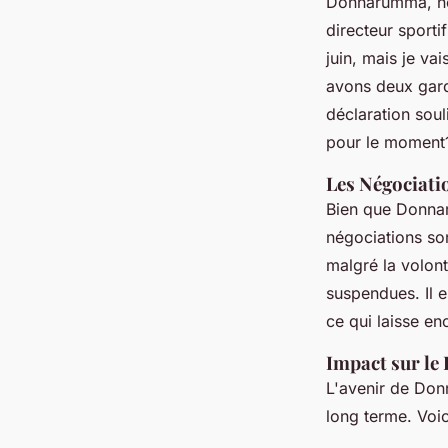
Donnarumma, ne 
directeur sportif
juin, mais je va
avons deux gard
déclaration sou
pour le moment
Les Négociati
Bien que Donnar
négociations son
malgré la volon
suspendues. Il 
ce qui laisse en
Impact sur le
L'avenir de Donn
long terme. Voic