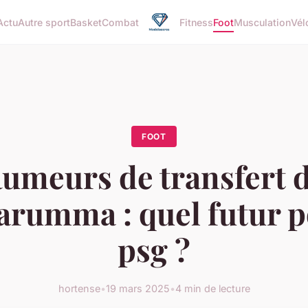
Actu
Autre sport
Basket
Combat
Fitness
Foot
Musculation
Vél
FOOT
umeurs de transfert 
rumma : quel futur p
psg ?
hortense
•
19 mars 2025
•
4 min de lecture