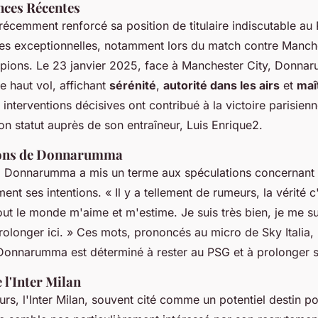
nces Récentes
cemment renforcé sa position de titulaire indiscutable au
s exceptionnelles, notamment lors du match contre Manche
ions. Le 23 janvier 2025, face à Manchester City, Donnar
e haut vol, affichant
sérénité
,
autorité dans les airs
et
maî
 interventions décisives ont contribué à la victoire parisien
on statut auprès de son entraîneur, Luis Enrique2.
ions de Donnarumma
 Donnarumma a mis un terme aux spéculations concernant 
ment ses intentions.
« Il y a tellement de rumeurs, la vérité c
tout le monde m'aime et m'estime. Je suis très bien, je me su
rolonger ici. »
Ces mots, prononcés au micro de Sky Italia,
Donnarumma est déterminé à rester au PSG et à prolonger s
 l'Inter Milan
rs, l'Inter Milan, souvent cité comme un potentiel destin p