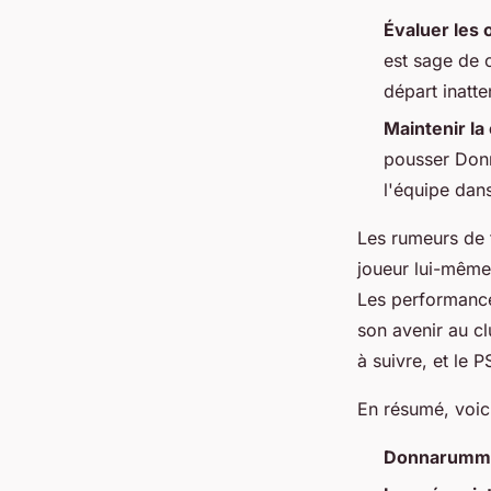
Évaluer les
est sage de 
départ inatte
Maintenir la
pousser Donn
l'équipe dan
Les rumeurs de 
joueur lui-même
Les performance
son avenir au c
à suivre, et le P
En résumé, voici 
Donnarumma 