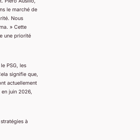
 Piero Ausilio,
s le marché de
orité. Nous
mma. »
Cette
 une priorité
le PSG, les
ela signifie que,
ont actuellement
 en juin 2026,
stratégies à