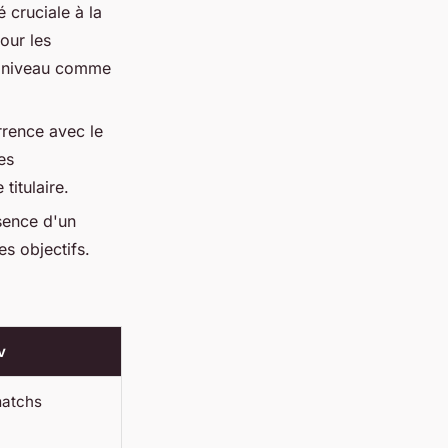
 cruciale à la
our les
t niveau comme
rence avec le
es
titulaire.
ésence d'un
s objectifs.
v
matchs