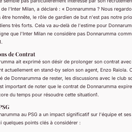
semble pas particulièrement intéressé par son recrutement.
 de l'Inter Milan, a déclaré :
« Donnarumma ? Nous regardon
is être honnête, le rôle de gardien de but n'est pas notre pri
iens très forts. Cela va au-delà de l'estime pour Donnaru
ligne que l'Inter Milan ne considère pas Donnarumma comme
1.
ons de Contrat
umma ait exprimé son désir de prolonger son contrat avec 
t actuellement en stand-by selon son agent, Enzo Raiola. C
té de Donnarumma de rester, les discussions avec le club s
est important de noter que le contrat de Donnarumma expire
core du temps pour résoudre cette situation1.
 PSG
arumma au PSG a un impact significatif sur l'équipe et ses 
i quelques points clés à considérer :