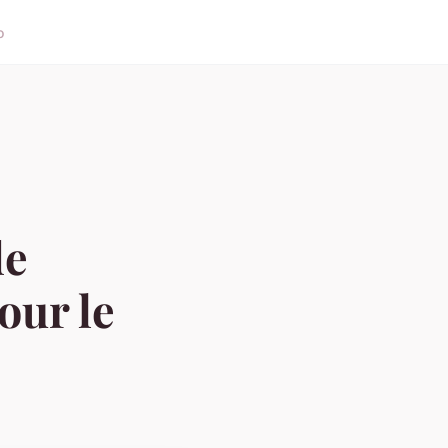
o
de
our le