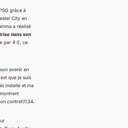
 PSG grâce à
ster City en
umma a réalisé
trise dans son
ne par 4-2, ce
son avenir en
'est que je suis
is installé et ma
 montrent
on contrat\1\34.
our