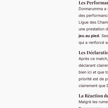
Les Performa
Donnarumma a ré
des performance
Ligue des Champ
une prestation d
jeu au pied
. Ses
qui a renforcé s
Les Déclarat
Après ce match,
déclarant claire
bien ici et que 
priorité est de p
clairement que 
La Réaction de
Malgré les rumeu