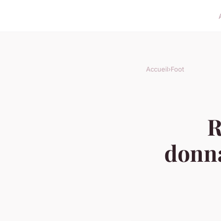
Accueil
›
Foot
R
donna