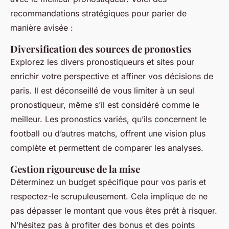
recommandations stratégiques pour parier de
manière avisée :
Diversification des sources de pronostics
Explorez les divers pronostiqueurs et sites pour
enrichir votre perspective et affiner vos décisions de
paris. Il est déconseillé de vous limiter à un seul
pronostiqueur, même s’il est considéré comme le
meilleur. Les pronostics variés, qu’ils concernent le
football ou d’autres matchs, offrent une vision plus
complète et permettent de comparer les analyses.
Gestion rigoureuse de la mise
Déterminez un budget spécifique pour vos paris et
respectez-le scrupuleusement. Cela implique de ne
pas dépasser le montant que vous êtes prêt à risquer.
N’hésitez pas à profiter des bonus et des points