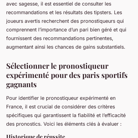
avec sagesse, il est essentiel de consulter les
recommandations et les résultats des tipsters. Les
joueurs avertis recherchent des pronostiqueurs qui
comprennent l’importance d’un pari bien géré et qui
fournissent des recommandations pertinentes,
augmentant ainsi les chances de gains substantiels.
Sélectionner le pronostiqueur
expérimenté pour des paris sportifs
gagnants
Pour identifier le pronostiqueur expérimenté en
France, il est crucial de considérer des critères
spécifiques qui garantissent la fiabilité et l’efficacité
des pronostics. Voici les éléments clés à évaluer :
Historique de réussite