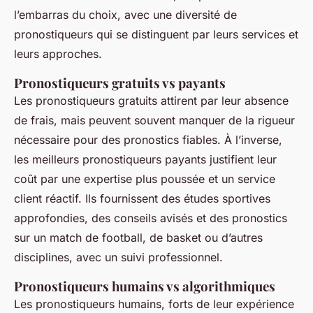
l’embarras du choix, avec une diversité de
pronostiqueurs qui se distinguent par leurs services et
leurs approches.
Pronostiqueurs gratuits vs payants
Les pronostiqueurs gratuits attirent par leur absence
de frais, mais peuvent souvent manquer de la rigueur
nécessaire pour des pronostics fiables. À l’inverse,
les meilleurs pronostiqueurs payants justifient leur
coût par une expertise plus poussée et un service
client réactif. Ils fournissent des études sportives
approfondies, des conseils avisés et des pronostics
sur un match de football, de basket ou d’autres
disciplines, avec un suivi professionnel.
Pronostiqueurs humains vs algorithmiques
Les pronostiqueurs humains, forts de leur expérience