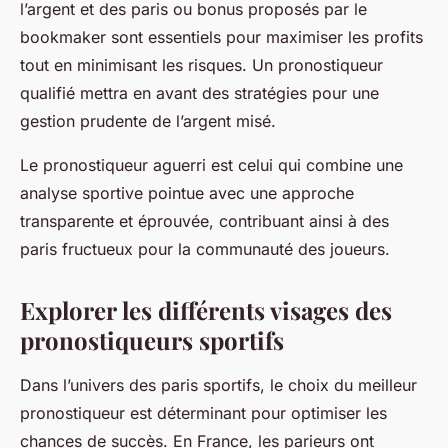
l’argent et des paris ou bonus proposés par le
bookmaker sont essentiels pour maximiser les profits
tout en minimisant les risques. Un pronostiqueur
qualifié mettra en avant des stratégies pour une
gestion prudente de l’argent misé.
Le pronostiqueur aguerri est celui qui combine une
analyse sportive pointue avec une approche
transparente et éprouvée, contribuant ainsi à des
paris fructueux pour la communauté des joueurs.
Explorer les différents visages des
pronostiqueurs sportifs
Dans l’univers des paris sportifs, le choix du meilleur
pronostiqueur est déterminant pour optimiser les
chances de succès. En France, les parieurs ont