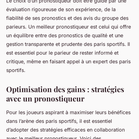
Le choix d’un pronostiqueur doit être guidé par une
évaluation rigoureuse de son expérience, de la
fiabilité de ses pronostics et des avis du groupe des
parieurs. Un meilleur pronostiqueur est celui qui offre
un équilibre entre des pronostics de qualité et une
gestion transparente et prudente des paris sportifs. Il
est essentiel pour le parieur de rester informé et
critique, même en faisant appel à un expert des paris
sportifs.
Optimisation des gains : stratégies
avec un pronostiqueur
Pour les joueurs aspirant à maximiser leurs bénéfices
dans l’arène des paris sportifs, il est essentiel
d’adopter des stratégies efficaces en collaboration
avec le meilleur pronostiqueur. Voici des