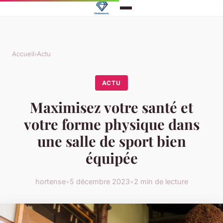
Accueil
›
Actu
ACTU
Maximisez votre santé et
votre forme physique dans
une salle de sport bien
équipée
hortense
•
5 décembre 2023
•
2 min de lecture