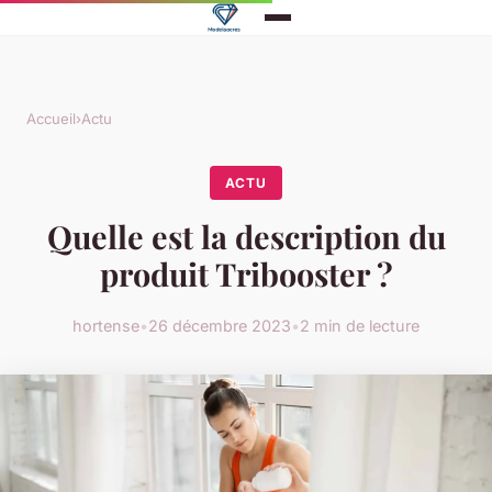
Accueil
›
Actu
ACTU
Quelle est la description du
produit Tribooster ?
hortense
•
26 décembre 2023
•
2 min de lecture