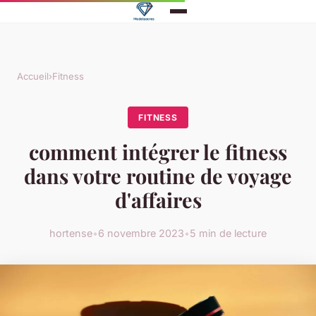
Accueil
›
Fitness
FITNESS
comment intégrer le fitness
dans votre routine de voyage
d'affaires
hortense
•
6 novembre 2023
•
5 min de lecture